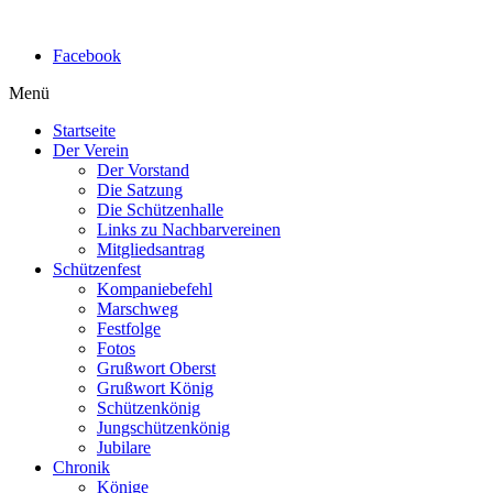
Facebook
Menü
Startseite
Der Verein
Der Vorstand
Die Satzung
Die Schützenhalle
Links zu Nachbarvereinen
Mitgliedsantrag
Schützenfest
Kompaniebefehl
Marschweg
Festfolge
Fotos
Grußwort Oberst
Grußwort König
Schützenkönig
Jungschützenkönig
Jubilare
Chronik
Könige