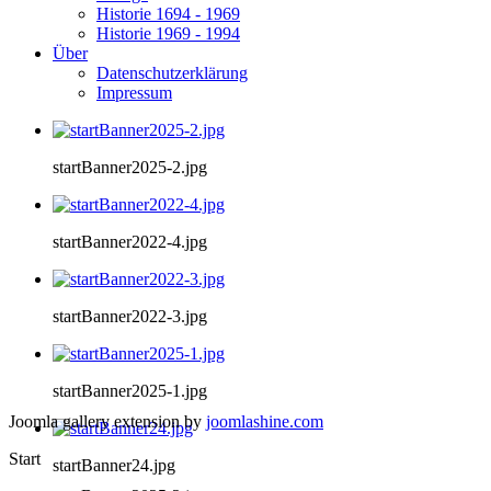
Historie 1694 - 1969
Historie 1969 - 1994
Über
Datenschutzerklärung
Impressum
startBanner2025-2.jpg
startBanner2022-4.jpg
startBanner2022-3.jpg
startBanner2025-1.jpg
Joomla gallery extension by
joomlashine.com
Start
startBanner24.jpg