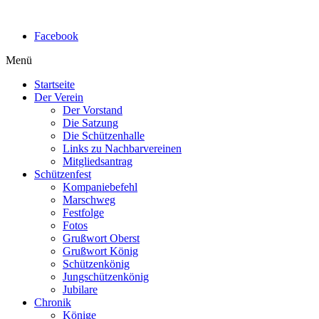
Facebook
Menü
Startseite
Der Verein
Der Vorstand
Die Satzung
Die Schützenhalle
Links zu Nachbarvereinen
Mitgliedsantrag
Schützenfest
Kompaniebefehl
Marschweg
Festfolge
Fotos
Grußwort Oberst
Grußwort König
Schützenkönig
Jungschützenkönig
Jubilare
Chronik
Könige