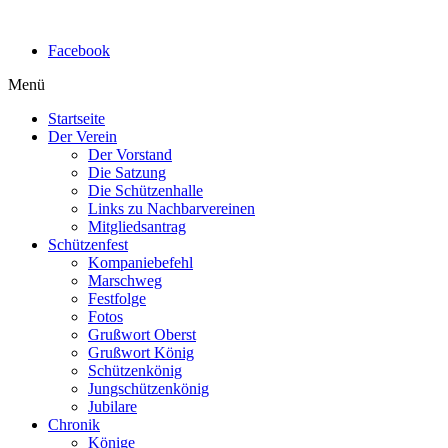
Facebook
Menü
Startseite
Der Verein
Der Vorstand
Die Satzung
Die Schützenhalle
Links zu Nachbarvereinen
Mitgliedsantrag
Schützenfest
Kompaniebefehl
Marschweg
Festfolge
Fotos
Grußwort Oberst
Grußwort König
Schützenkönig
Jungschützenkönig
Jubilare
Chronik
Könige