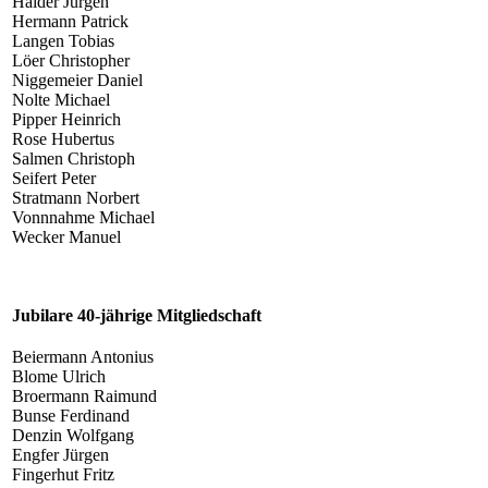
Haider Jürgen
Hermann Patrick
Langen Tobias
Löer Christopher
Niggemeier Daniel
Nolte Michael
Pipper Heinrich
Rose Hubertus
Salmen Christoph
Seifert Peter
Stratmann Norbert
Vonnnahme Michael
Wecker Manuel
Jubilare 40-jährige Mitgliedschaft
Beiermann Antonius
Blome Ulrich
Broermann Raimund
Bunse Ferdinand
Denzin Wolfgang
Engfer Jürgen
Fingerhut Fritz