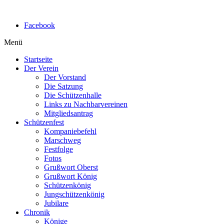
Facebook
Menü
Startseite
Der Verein
Der Vorstand
Die Satzung
Die Schützenhalle
Links zu Nachbarvereinen
Mitgliedsantrag
Schützenfest
Kompaniebefehl
Marschweg
Festfolge
Fotos
Grußwort Oberst
Grußwort König
Schützenkönig
Jungschützenkönig
Jubilare
Chronik
Könige