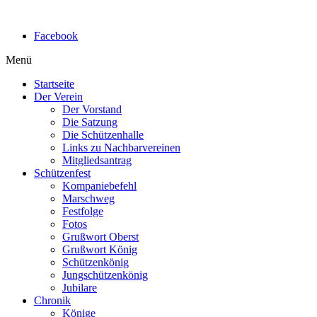
Facebook
Menü
Startseite
Der Verein
Der Vorstand
Die Satzung
Die Schützenhalle
Links zu Nachbarvereinen
Mitgliedsantrag
Schützenfest
Kompaniebefehl
Marschweg
Festfolge
Fotos
Grußwort Oberst
Grußwort König
Schützenkönig
Jungschützenkönig
Jubilare
Chronik
Könige