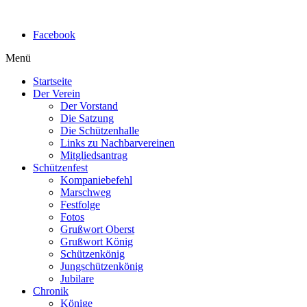
Facebook
Menü
Startseite
Der Verein
Der Vorstand
Die Satzung
Die Schützenhalle
Links zu Nachbarvereinen
Mitgliedsantrag
Schützenfest
Kompaniebefehl
Marschweg
Festfolge
Fotos
Grußwort Oberst
Grußwort König
Schützenkönig
Jungschützenkönig
Jubilare
Chronik
Könige